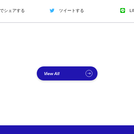
kで
シェアする
ツイートする
L
View All